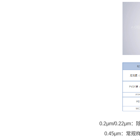
0.2μm/0.2
0.45μm：