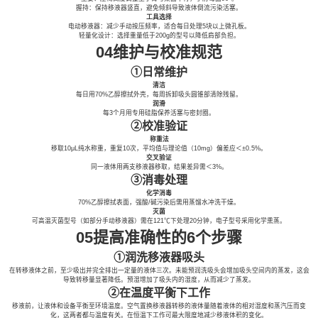
握持：保持移液器竖直，避免倾斜导致液体倒流污染活塞。
工具选择
电动移液器：减少手动按压频率，适合每日处理5块以上微孔板。
轻量化设计：选择重量低于200g的型号以降低肩部负担。
04维护与校准规范
①日常维护
清洁
每日用70%乙醇擦拭外壳，每周拆卸吸头圆锥部清除残留。
润滑
每3个月用专用硅脂保养活塞与密封圈。
②校准验证
称重法
移取10μL纯水称重，重复10次，平均值与理论值（10mg）偏差应＜±0.5%。
交叉验证
同一液体用两支移液器移取，结果差异需＜3%。
③消毒处理
化学消毒
70%乙醇擦拭表面，强酸/碱污染后需用蒸馏水冲洗干燥。
灭菌
可高温灭菌型号（如部分手动移液器）需在121℃下处理20分钟，电子型号采用化学熏蒸。
05提高准确性的6个步骤
①润洗移液器吸头
在转移液体之前，至少吸出并完全排出一定量的液体三次。未能预润洗吸头会增加吸头空间内的蒸发，这会
导致转移量显著降低。预湿增加了吸头内的湿度，从而减少了蒸发。
②在温度平衡下工作
移液前，让液体和设备平衡至环境温度。空气置换移液器转移的液体量随着液体的相对湿度和蒸汽压而变
化，这两者都与温度有关。在恒温下工作可最大限度地减少移液体积的变化。