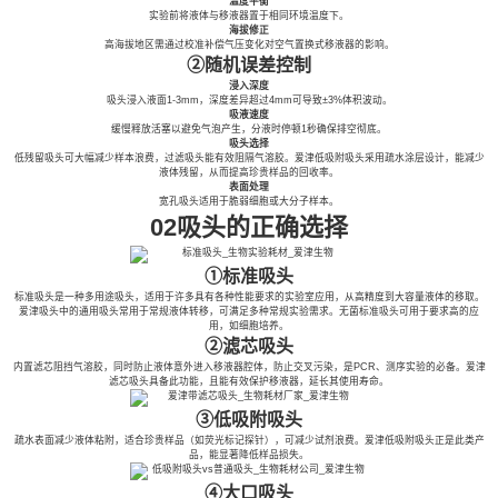
温度平衡
实验前将液体与移液器置于相同环境温度下。
海拔修正
高海拔地区需通过校准补偿气压变化对空气置换式移液器的影响。
②随机误差控制
浸入深度
吸头浸入液面1-3mm，深度差异超过4mm可导致±3%体积波动。
吸液速度
缓慢释放活塞以避免气泡产生，分液时停顿1秒确保排空彻底。
吸头选择
低残留吸头可大幅减少样本浪费，过滤吸头能有效阻隔气溶胶。爱津低吸附吸头采用疏水涂层设计，能减少
液体残留，从而提高珍贵样品的回收率。
表面处理
宽孔吸头适用于脆弱细胞或大分子样本。
02吸头的正确选择
①标准吸头
标准吸头是一种多用途吸头，适用于许多具有各种性能要求的实验室应用，从高精度到大容量液体的移取。
爱津吸头中的通用吸头常用于常规液体转移，可满足多种常规实验需求。无菌标准吸头可用于要求高的应
用，如细胞培养。
②滤芯吸头
内置滤芯阻挡气溶胶，同时防止液体意外进入移液器腔体，防止交叉污染，是PCR、测序实验的必备。爱津
滤芯吸头具备此功能，且能有效保护移液器，延长其使用寿命。
③低吸附吸头
疏水表面减少液体粘附，适合珍贵样品（如荧光标记探针），可减少试剂浪费。爱津低吸附吸头正是此类产
品，能显著降低样品损失。
④大口吸头