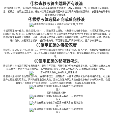
③检查移液管尖端是否有液滴
在转移液体之前，通过接容器侧面小心地从尖端外部去除滴液，确保远离尖端开口，以避免液体从尖端吸
出。转移后，在释放活塞之前，通过将尖端接触容器侧面来排出尖端内的任何残留液体。表面张力有助于将
残留液体从尖端吸出。
④根据液体选择正向或反向移液
将活塞压至第一停点，将尖端浸入液体中，释放活塞以吸取。将移液器从液体中取出，将活塞压至第二停点
以分配液体。标准(或正向)模式移液器比反向模式在所有粘性或挥发性液体中产生更好的准确性和精确度。反
向模式通常会导致过量转移。因此，建议评估实验中可能的过量转移的影响，并在需要时进行调整。选择合
适的吸头，如爱津滤芯吸头、低吸附吸头等，可更好地配合不同移液模式，提高移液准确性。
⑤使用正确的浸没深度
抽吸前，将吸头充分浸入液面下方。使用相同的深度进行相同体积的抽吸。浸入不足，尤其是使用大体积吸
头时，可能会导致吸入空气。浸入过多可能会导致液体粘附在吸头外部。吸头接触容器底部可能会限制抽
吸。
⑥使用正确的移液器吸头
建议使用与移液器匹配的专用移液头。若型号不匹配，可能导致体积偏差或重复性差。优质移液头具备三大
核心优势：精密气密设计防泄漏，高品质材料无瑕疵，严格品控保稳定，可助力实验精准高效进行。
移液技术是科研严谨性的微观体现。通过科学选型、规范操作、人体工程学优化及严格的维护校准，可显著
提升实验数据的可靠性，同时降低职业健康风险。爱津生物致力于为实验室提供多样的移液解决方案，我们
的吸头产品能满足不同实验需求，与多种移液器适配良好，有效提高移液精准度。
扫码免费试用耗材~