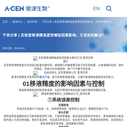
EN
R
主页
新闻中心
知识科普
干货分享 | 实验室移液精准度受哪些因素影响，又该如何解决？
干货分享 | 实验室移液精准度受哪些因素影响，又该如何解决？
发布日期：2026-08-05
实验室移液精准度对实验成功起着关键作用，哪怕微小的偏差都可能干扰实验结果。从移液器的校准、操作
的规范，到吸头的合理选择，每个环节都不容忽视。
爱津生物拥有丰富多样的
吸头产品
，能与多种移液器适配，为提升移液精准度提供有效助力。
01移液精度的影响因素与控制
精准移液需系统控制误差来源，包括可预测的系统误差与操作相关的随机误差。
①系统误差控制
定期校准
常规实验室每6个月校准一次，高频使用场景（如制药企业QC）需缩短至每3个月。
吸头匹配
使用非原装或磨损吸头可能导致密封性下降，引发体积偏差。建议选择适配性好的吸头，爱津通用吸头能适
配市面上大部分移液器，类型丰富多样，包括滤芯和非滤芯、加长和不加长、普通和低吸附等，合适的吸头
能有效降低实验误差，提高数据可靠性。