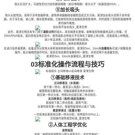
吸头孔径扩大，可避免剪切力损伤脆弱细胞（如巨噬细胞）或大分子（如基因组DNA）。
⑤加长吸头
吸头长度增加，适用于深窄容器移液，避免移液器触碰容器壁造成交叉污染。爱津加长吸头适用于高窄容
器，对于深孔板、离心管、细长瓶等容器，它能够轻松抵达容器底部吸取液体，同时避免了因倾斜容器等带
来的操作难度。
此外，爱津生物还有专门用于
凝胶点样
的吸头，其末端更长更细，能精准控制微量样品的上样量。在
DNA/RNA电泳、蛋白质电泳等实验中，使用凝胶点样吸头不仅简化了凝胶上样过程，还能提高上样精度，
减少样品浪费，让实验操作更加高效。
在进行培养基更换、批量试剂分装等大体积液体转移场景时，爱津的5ml、10ml
大容量吸头
可减少频繁吸液
操作，能大幅缩短操作时间，提高实验结果的准确性和一致性，非常适用于高通量实验。
03标准化操作流程与技巧
①基础移液技术
正向移液法（水溶液）
按下第一停点，垂直浸入液面1- 3mm；
缓慢释放活塞吸液，轻触容器壁去除多余液体；
按压第一停点分液，停顿1秒后按压第二停点排空。
反向移液法（粘性/易起泡液体）
直接按下第二停点吸液，避免气泡；
分液时按至第一停点，保留残留液体以减少飞溅。
重复移液法（批量分液）
一次吸液后重复按压第一停点分配，效率提升50%以上。
②人体工程学优化
姿势规范
坐姿：座椅高度调整至小臂与桌面平行，手肘弯曲90°。